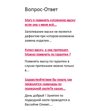
Вопрос-Ответ
Могу я поменять купленную маску
если она у меня всё...
Запотевание маски не является
дефектом при котором возможна
замена изделия...
Купил маску, а она протекает.
Можно поменять по гарантии ?
Поменять маску по гарантии в
случае протекания можно только
в...
Здравствуйте!мне бы узнать где
проводятся семинары по
подводной охоте?и какая...
День добрый ! Занятия по
подводной охоте проводятся в
бассейне Олимп....