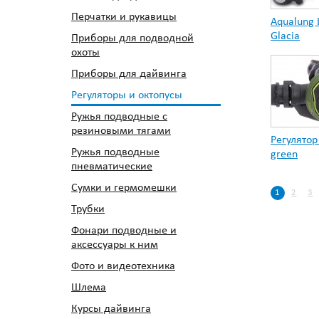
Перчатки и рукавицы
Aqualung 
Glacia
Приборы для подводной
охоты
Приборы для дайвинга
Регуляторы и октопусы
Ружья подводные с
резиновыми тягами
Регулятор 
Ружья подводные
green
пневматические
Сумки и гермомешки
1
2
3
Трубки
Фонари подводные и
аксессуары к ним
Фото и видеотехника
Шлема
Курсы дайвинга