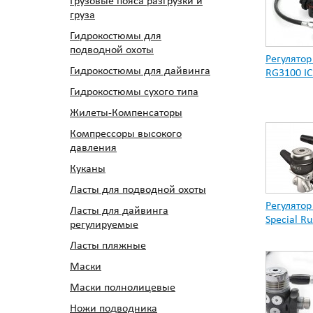
Грузовые пояса разгрузки и
груза
Гидрокостюмы для
подводной охоты
Регулятор 
Гидрокостюмы для дайвинга
RG3100 I
Гидрокостюмы сухого типа
Жилеты-Компенсаторы
Компрессоры высокого
давления
Куканы
Ласты для подводной охоты
Регулятор
Ласты для дайвинга
Special Ru
регулируемые
Ласты пляжные
Маски
Маски полнолицевые
Ножи подводника