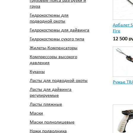
Грузовые пояса разгрузки и
груза
Гидрокостюмы для
подводной охоты
Арбалет S
Гидрокостюмы для дайвинга
Fire
12 500 р
Гидрокостюмы сухого типа
Жилеты-Компенсаторы
Компрессоры высокого
давления
Куканы
Ласты для подводной охоты
Ружье TR
Ласты для дайвинга
регулируемые
Ласты пляжные
Маски
Маски полнолицевые
Ножи подводника