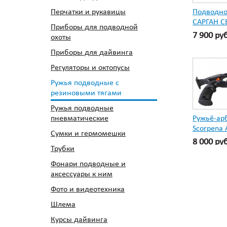
Перчатки и рукавицы
Подводно
САРГАН С
Приборы для подводной
7 900 ру
охоты
Приборы для дайвинга
Регуляторы и октопусы
Ружья подводные с
резиновыми тягами
Ружья подводные
пневматические
Ружьё-ар
Scorpena 
Сумки и гермомешки
8 000 ру
Трубки
Фонари подводные и
аксессуары к ним
Фото и видеотехника
Шлема
Курсы дайвинга