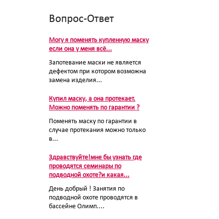
Вопрос-Ответ
Могу я поменять купленную маску
если она у меня всё...
Запотевание маски не является
дефектом при котором возможна
замена изделия...
Купил маску, а она протекает.
Можно поменять по гарантии ?
Поменять маску по гарантии в
случае протекания можно только
в...
Здравствуйте!мне бы узнать где
проводятся семинары по
подводной охоте?и какая...
День добрый ! Занятия по
подводной охоте проводятся в
бассейне Олимп....