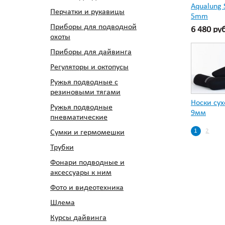
Aqualung 
Перчатки и рукавицы
5mm
Приборы для подводной
6 480 ру
охоты
Приборы для дайвинга
Регуляторы и октопусы
Ружья подводные с
резиновыми тягами
Носки сух
Ружья подводные
9мм
пневматические
1
2
Сумки и гермомешки
Трубки
Фонари подводные и
аксессуары к ним
Фото и видеотехника
Шлема
Курсы дайвинга