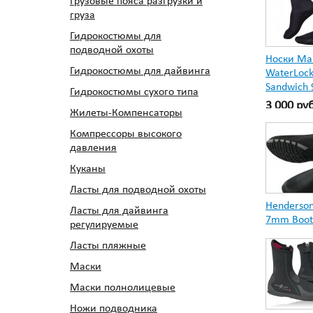
Грузовые пояса разгрузки и
груза
Гидрокостюмы для
подводной охоты
Носки Mar
Гидрокостюмы для дайвинга
WaterLock
Sandwich
Гидрокостюмы сухого типа
3 000 ру
Жилеты-Компенсаторы
Компрессоры высокого
давления
Куканы
Ласты для подводной охоты
Henderson
Ласты для дайвинга
7mm Boot
регулируемые
Ласты пляжные
Маски
Маски полнолицевые
Ножи подводника