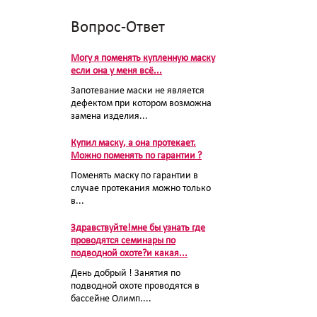
Вопрос-Ответ
Могу я поменять купленную маску
если она у меня всё...
Запотевание маски не является
дефектом при котором возможна
замена изделия...
Купил маску, а она протекает.
Можно поменять по гарантии ?
Поменять маску по гарантии в
случае протекания можно только
в...
Здравствуйте!мне бы узнать где
проводятся семинары по
подводной охоте?и какая...
День добрый ! Занятия по
подводной охоте проводятся в
бассейне Олимп....