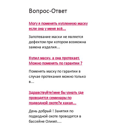
Вопрос-Ответ
Могу я поменять купленную маску
если она у меня всё...
Запотевание маски не является
дефектом при котором возможна
замена изделия...
Купил маску, а она протекает.
Можно поменять по гарантии ?
Поменять маску по гарантии в
случае протекания можно только
в...
Здравствуйте!мне бы узнать где
проводятся семинары по
подводной охоте?и какая...
День добрый ! Занятия по
подводной охоте проводятся в
бассейне Олимп....