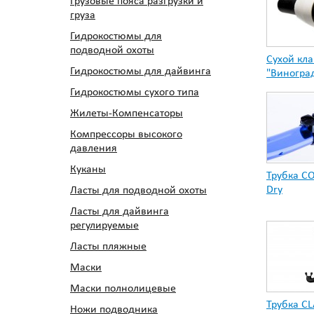
Грузовые пояса разгрузки и
груза
Гидрокостюмы для
подводной охоты
Сухой кл
Гидрокостюмы для дайвинга
"Виногра
Гидрокостюмы сухого типа
Жилеты-Компенсаторы
Компрессоры высокого
давления
Куканы
Трубка C
Dry
Ласты для подводной охоты
Ласты для дайвинга
регулируемые
Ласты пляжные
Маски
Маски полнолицевые
Трубка CL
Ножи подводника