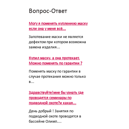
Вопрос-Ответ
Могу я поменять купленную маску
если она у меня всё...
Запотевание маски не является
дефектом при котором возможна
замена изделия...
Купил маску, а она протекает.
Можно поменять по гарантии ?
Поменять маску по гарантии в
случае протекания можно только
в...
Здравствуйте!мне бы узнать где
проводятся семинары по
подводной охоте?и какая...
День добрый ! Занятия по
подводной охоте проводятся в
бассейне Олимп....