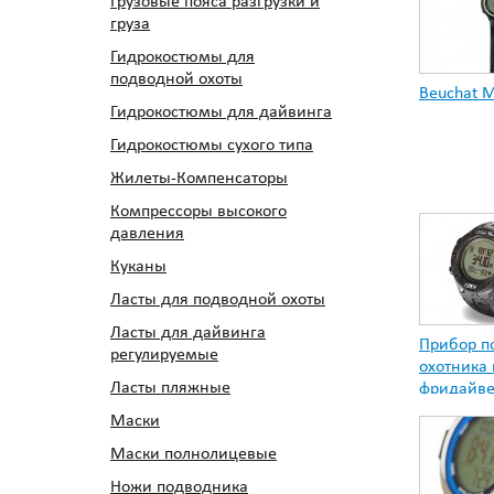
Грузовые пояса разгрузки и
груза
Гидрокостюмы для
подводной охоты
Beuchat M
Гидрокостюмы для дайвинга
Гидрокостюмы сухого типа
Жилеты-Компенсаторы
Компрессоры высокого
давления
Куканы
Ласты для подводной охоты
Ласты для дайвинга
Прибор п
регулируемые
охотника 
Ласты пляжные
фридайве
Маски
Маски полнолицевые
Ножи подводника