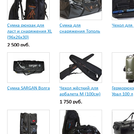
Сумка рюкзак для
Сумка для
Чехол для
ласт и снаряжения XL
снаряжения Тополь
(96x26x30)
2 500 руб.
Сумка SARGAN Волга
Чехол жёсткий для
Герморюкз
арбалета М (100см)
Урал 100 л
1 750 руб.