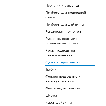
Перчатки и рукавицы
Приборы для подводной
охоты
Приборы для дайвинга
Регуляторы и октопусы
Ружья подводные с
резиновыми тягами
Ружья подводные
пневматические
Сумки и гермомешки
Трубки
Фонари подводные и
аксессуары к ним
Фото и видеотехника
Шлема
Курсы дайвинга