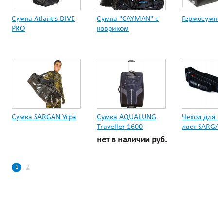
Сумка Atlantis DIVE
Сумка "СAYMAN" c
Гермосумк
PRO
ковриком
Сумка SARGAN Угра
Сумка AQUALUNG
Чехол для
Traveller 1600
ласт SARG
нет в наличии руб.
1
2