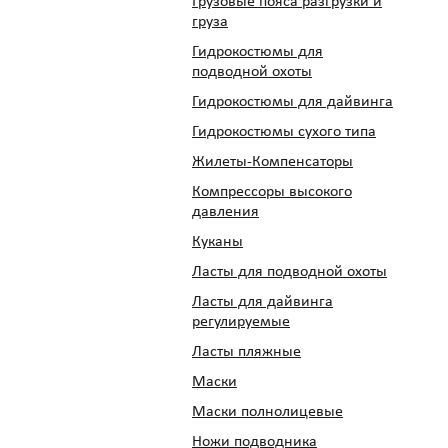
Грузовые пояса разгрузки и
груза
Гидрокостюмы для
подводной охоты
Гидрокостюмы для дайвинга
Гидрокостюмы сухого типа
Жилеты-Компенсаторы
Компрессоры высокого
давления
Куканы
Ласты для подводной охоты
Ласты для дайвинга
регулируемые
Ласты пляжные
Маски
Маски полнолицевые
Ножи подводника