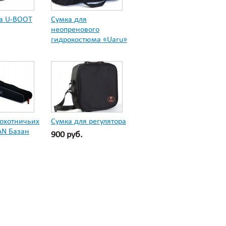
а U-BOOT
Сумка для
неопренового
гидрокостюма «Uaru»
 охотничьих
Сумка для регулятора
AN Базан
900 руб.