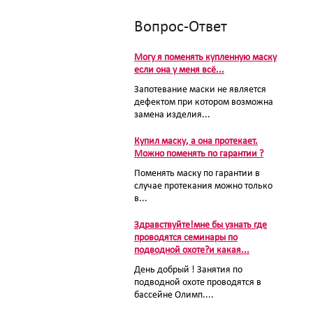
Вопрос-Ответ
Могу я поменять купленную маску
если она у меня всё...
Запотевание маски не является
дефектом при котором возможна
замена изделия...
Купил маску, а она протекает.
Можно поменять по гарантии ?
Поменять маску по гарантии в
случае протекания можно только
в...
Здравствуйте!мне бы узнать где
проводятся семинары по
подводной охоте?и какая...
День добрый ! Занятия по
подводной охоте проводятся в
бассейне Олимп....