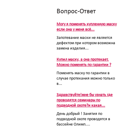
Вопрос-Ответ
Могу я поменять купленную маску
если она у меня всё...
Запотевание маски не является
дефектом при котором возможна
замена изделия...
Купил маску, а она протекает.
Можно поменять по гарантии ?
Поменять маску по гарантии в
случае протекания можно только
в...
Здравствуйте!мне бы узнать где
проводятся семинары по
подводной охоте?и какая...
День добрый ! Занятия по
подводной охоте проводятся в
бассейне Олимп....