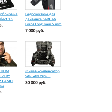
арбоновые
Гидрокостюм для
lect 1.5
дайвинга SARGAN
Foros Long men 5 mm
б.
7 000 руб.
СТЮМ
Жилет-компенсатор
OVERY
SARGAN Утриш
2 CAMO
30 000 руб.
мм
б.