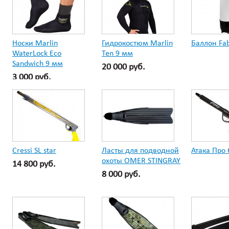
Носки Marlin
Гидрокостюм Marlin
Баллон Fab
WaterLock Eco
Ten 9 мм
Sandwich 9 мм
20 000 руб.
3 000 руб.
Cressi SL star
Ласты для подводной
Атака Про 
охоты OMER STINGRAY
14 800 руб.
8 000 руб.