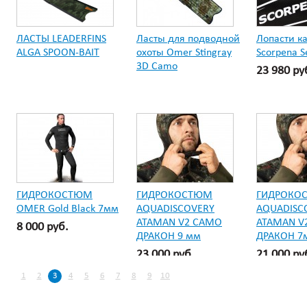
ЛАСТЫ LEADERFINS
Ласты для подводной
Лопасти к
ALGA SPOON-BAIT
охоты Omer Stingray
Scorpenа Se
3D Camo
23 980 ру
ГИДРОКОСТЮМ
ГИДРОКОСТЮМ
ГИДРОКО
OMER Gold Black 7мм
AQUADISCOVERY
AQUADISC
ATAMAN V2 CAMO
ATAMAN V
8 000 руб.
ДРАКОН 9 мм
ДРАКОН 7
23 000 руб.
21 000 ру
1
2
3
4
5
6
7
8
9
10