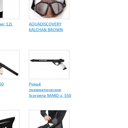
er 12L
AQUADISCOVERY
KALCHAN BROWN
60
Ружьё
пневматическое
Scorpena MAKO-z, 550