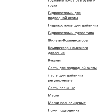
Грузовые пояса разгрузки и
груза
Гидрокостюмы для
подводной охоты
Гидрокостюмы для дайвинга
Гидрокостюмы сухого типа
Жилеты-Компенсаторы
Компрессоры высокого
давления
Куканы
Ласты для подводной охоты
Ласты для дайвинга
регулируемые
Ласты пляжные
Маски
Маски полнолицевые
Ножи подводника