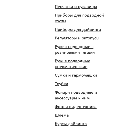
Перчатки и рукавицы
Приборы для подводной
охоты
Приборы для дайвинга
Регуляторы и октопусы
Ружья подводные с
резиновыми тягами
Ружья подводные
пневматические
Сумки и гермомешки
Трубки
Фонари подводные и
аксессуары к ним
Фото и видеотехника
Шлема
Курсы дайвинга