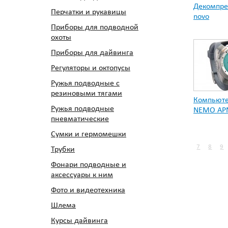
Декомпре
Перчатки и рукавицы
novo
Приборы для подводной
охоты
Приборы для дайвинга
Регуляторы и октопусы
Ружья подводные с
резиновыми тягами
Компьюте
Ружья подводные
NEMO APN
пневматические
Сумки и гермомешки
7
8
9
Трубки
Фонари подводные и
аксессуары к ним
Фото и видеотехника
Шлема
Курсы дайвинга