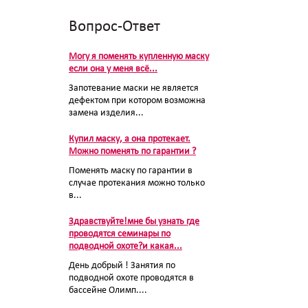
Вопрос-Ответ
Могу я поменять купленную маску
если она у меня всё...
Запотевание маски не является
дефектом при котором возможна
замена изделия...
Купил маску, а она протекает.
Можно поменять по гарантии ?
Поменять маску по гарантии в
случае протекания можно только
в...
Здравствуйте!мне бы узнать где
проводятся семинары по
подводной охоте?и какая...
День добрый ! Занятия по
подводной охоте проводятся в
бассейне Олимп....