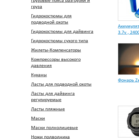
Грузовые пояса разгрузки и
груза
Гидрокостюмы для
подводной охоты
Аккумуля
Гидрокостюмы для дайвинга
3.7v , 24
Гидрокостюмы сухого типа
Жилеты-Компенсаторы
Компрессоры высокого
давления
Куканы
Фонарь Ze
Ласты для подводной охоты
Ласты для дайвинга
регулируемые
Ласты пляжные
Маски
Маски полнолицевые
Ножи подводника