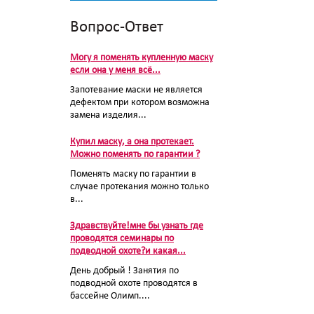
Вопрос-Ответ
Могу я поменять купленную маску
если она у меня всё...
Запотевание маски не является
дефектом при котором возможна
замена изделия...
Купил маску, а она протекает.
Можно поменять по гарантии ?
Поменять маску по гарантии в
случае протекания можно только
в...
Здравствуйте!мне бы узнать где
проводятся семинары по
подводной охоте?и какая...
День добрый ! Занятия по
подводной охоте проводятся в
бассейне Олимп....