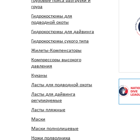
Грузовые пояса разгрузки и
груза
Гидрокостюмы для
подводной охоты
Гидрокостюмы для дайвинга
Гидрокостюмы сухого типа
Жилеты-Компенсаторы
Компрессоры высокого
давления
Куканы
Ласты для подводной охоты
Ласты для дайвинга
регулируемые
Ласты пляжные
Маски
Маски полнолицевые
Ножи подводника