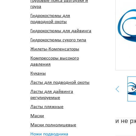
Грузовые пояса разгрузки и
груза
Гидрокостюмы для
подводной охоты
Гидрокостюмы для дайвинга
Гидрокостюмы сухого типа
Жилеты-Компенсаторы
Компрессоры высокого
давления
Куканы
Ласты для подводной охоты
Ласты для дайвинга
регулируемые
Ласты пляжные
Маски
и не р
Маски полнолицевые
Ножи подводника