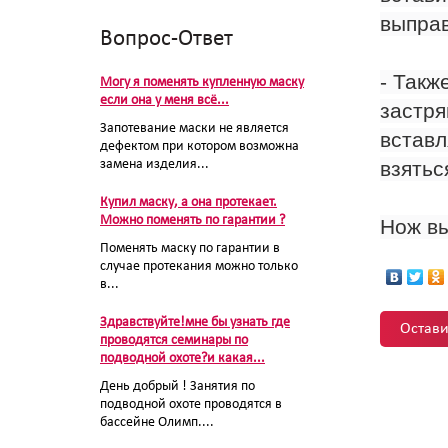
выправ
Вопрос-Ответ
- Так
Могу я поменять купленную маску
если она у меня всё...
застря
Запотевание маски не является
вставл
дефектом при котором возможна
замена изделия...
взятьс
Купил маску, а она протекает.
Можно поменять по гарантии ?
Нож вы
Поменять маску по гарантии в
случае протекания можно только
в...
Здравствуйте!мне бы узнать где
Остави
проводятся семинары по
подводной охоте?и какая...
День добрый ! Занятия по
подводной охоте проводятся в
бассейне Олимп....