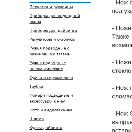
- Нож 
Перчатки и рукавицы
под ук
Приборы для подводной
охоты
- Ножн
Приборы для дайвинга
Также 
Регуляторы и октопусы
возмож
Ружья подводные с
резиновыми тягами
- Ножн
Ружья подводные
пневматические
стекло
Сумки и гермомешки
Трубки
- Нож 
сломае
Фонари подводные и
аксессуары к ним
Фото и видеотехника
- Нож
Шлема
выправ
Курсы дайвинга
встави