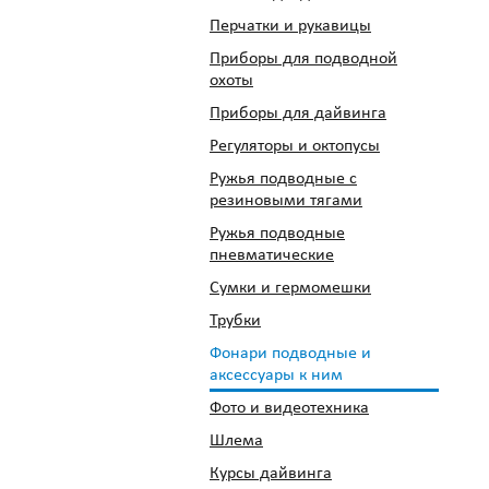
Перчатки и рукавицы
Приборы для подводной
охоты
Приборы для дайвинга
Регуляторы и октопусы
Ружья подводные с
резиновыми тягами
Ружья подводные
пневматические
Сумки и гермомешки
Трубки
Фонари подводные и
аксессуары к ним
Фото и видеотехника
Шлема
Курсы дайвинга