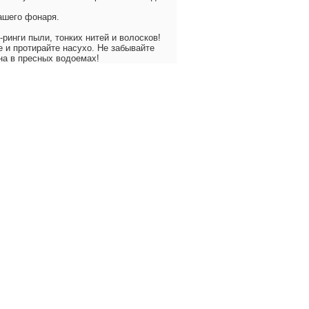
вашего фонаря.
ринги пыли, тонких нитей и волосков!
 и протирайте насухо. Не забывайте
на в пресных водоемах!