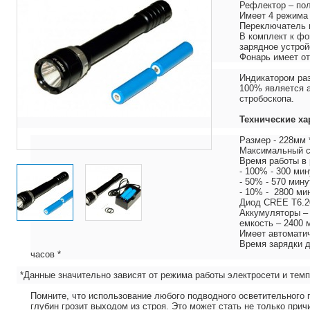
Рефлектор – по
Имеет 4 режима
Переключатель 
В комплект к фо
зарядное устрой
Фонарь имеет о
Индикатором раз
100% является 
стробоскопа.
Технические ха
Размер - 228мм 
Максимальный с
Время работы в
- 100% - 300 мин
- 50% - 570 мину
- 10% - 2800 мин
Диод CREE Т6.2
Аккумуляторы – 2
емкость – 2400 
Имеет автомати
Время зарядки д
часов *
*Данные значительно зависят от режима работы электросети и те
Помните, что использование любого подводного осветительного 
глубин грозит выходом из строя. Это может стать не только при