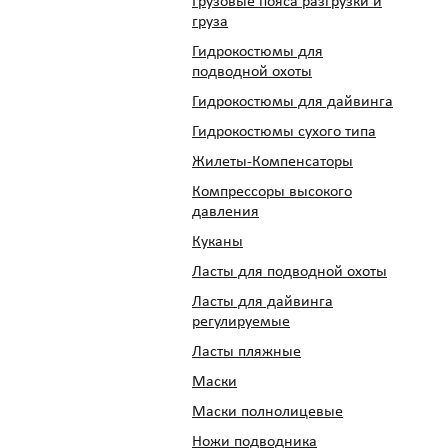
Грузовые пояса разгрузки и
груза
Гидрокостюмы для
подводной охоты
Гидрокостюмы для дайвинга
Гидрокостюмы сухого типа
Жилеты-Компенсаторы
Компрессоры высокого
давления
Куканы
Ласты для подводной охоты
Ласты для дайвинга
регулируемые
Ласты пляжные
Маски
Маски полнолицевые
Ножи подводника