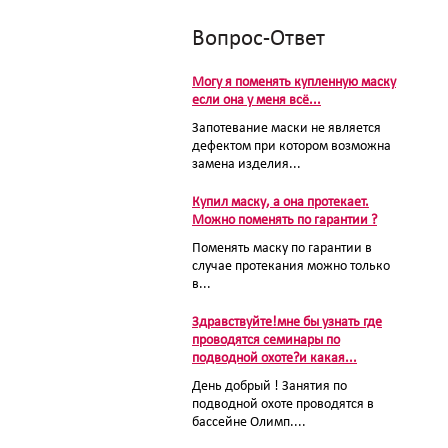
Вопрос-Ответ
Могу я поменять купленную маску
если она у меня всё...
Запотевание маски не является
дефектом при котором возможна
замена изделия...
Купил маску, а она протекает.
Можно поменять по гарантии ?
Поменять маску по гарантии в
случае протекания можно только
в...
Здравствуйте!мне бы узнать где
проводятся семинары по
подводной охоте?и какая...
День добрый ! Занятия по
подводной охоте проводятся в
бассейне Олимп....