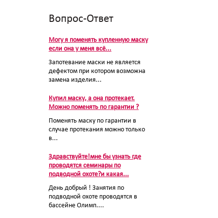
Вопрос-Ответ
Могу я поменять купленную маску
если она у меня всё...
Запотевание маски не является
дефектом при котором возможна
замена изделия...
Купил маску, а она протекает.
Можно поменять по гарантии ?
Поменять маску по гарантии в
случае протекания можно только
в...
Здравствуйте!мне бы узнать где
проводятся семинары по
подводной охоте?и какая...
День добрый ! Занятия по
подводной охоте проводятся в
бассейне Олимп....