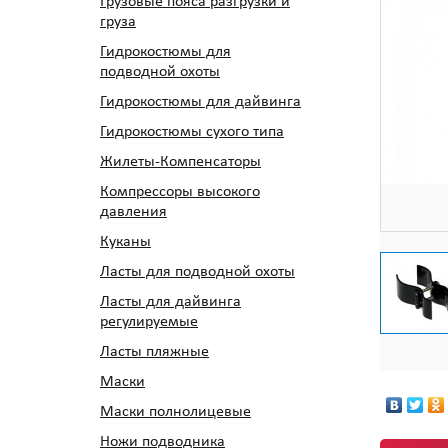
Грузовые пояса разгрузки и
груза
Гидрокостюмы для
подводной охоты
Гидрокостюмы для дайвинга
Гидрокостюмы сухого типа
Жилеты-Компенсаторы
Компрессоры высокого
давления
Куканы
Ласты для подводной охоты
Ласты для дайвинга
регулируемые
Ласты пляжные
Маски
Маски полнолицевые
Ножи подводника