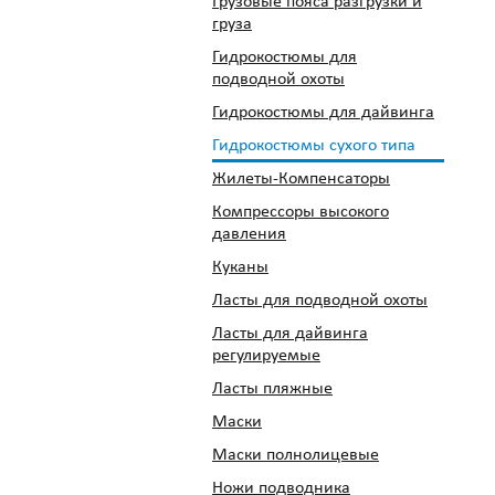
Грузовые пояса разгрузки и
груза
Гидрокостюмы для
подводной охоты
Гидрокостюмы для дайвинга
Гидрокостюмы сухого типа
Жилеты-Компенсаторы
Компрессоры высокого
давления
Куканы
Ласты для подводной охоты
Ласты для дайвинга
регулируемые
Ласты пляжные
Маски
Маски полнолицевые
Ножи подводника