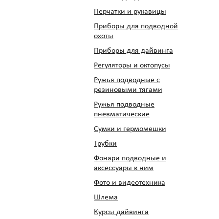
Перчатки и рукавицы
Приборы для подводной
охоты
Приборы для дайвинга
Регуляторы и октопусы
Ружья подводные с
резиновыми тягами
Ружья подводные
пневматические
Сумки и гермомешки
Трубки
Фонари подводные и
аксессуары к ним
Фото и видеотехника
Шлема
Курсы дайвинга