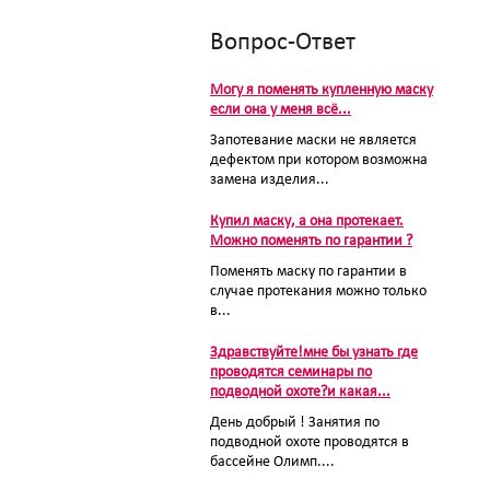
Вопрос-Ответ
Могу я поменять купленную маску
если она у меня всё...
Запотевание маски не является
дефектом при котором возможна
замена изделия...
Купил маску, а она протекает.
Можно поменять по гарантии ?
Поменять маску по гарантии в
случае протекания можно только
в...
Здравствуйте!мне бы узнать где
проводятся семинары по
подводной охоте?и какая...
День добрый ! Занятия по
подводной охоте проводятся в
бассейне Олимп....