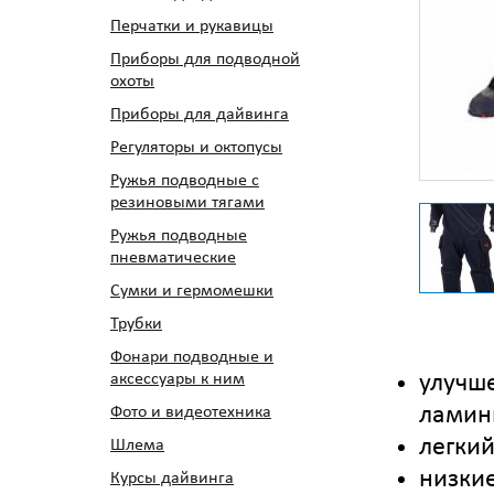
Перчатки и рукавицы
Приборы для подводной
охоты
Приборы для дайвинга
Регуляторы и октопусы
Ружья подводные с
резиновыми тягами
Ружья подводные
пневматические
Сумки и гермомешки
Трубки
Фонари подводные и
аксессуары к ним
улучш
ламин
Фото и видеотехника
легкий
Шлема
низки
Курсы дайвинга