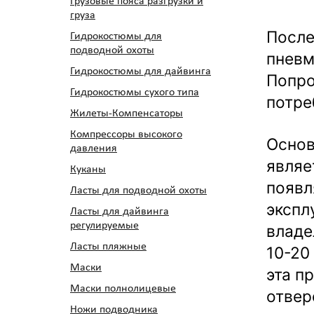
Грузовые пояса разгрузки и
груза
После
Гидрокостюмы для
подводной охоты
пневм
Гидрокостюмы для дайвинга
Попро
Гидрокостюмы сухого типа
потре
Жилеты-Компенсаторы
Компрессоры высокого
Основ
давления
являе
Куканы
появл
Ласты для подводной охоты
экспл
Ласты для дайвинга
регулируемые
владе
Ласты пляжные
10-20
Маски
эта п
Маски полнолицевые
отвер
Ножи подводника