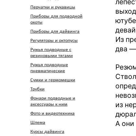
лепес
Перчатки и рукавицы
выход
Приборы для подводной
ютубе
охоты
девай
Приборы для дайвинга
Из пр
Регуляторы и октопусы
два —
Ружья подводные с
резиновыми тягами
Ружья подводные
Резюм
пневматические
Ствол
Сумки и гермомешки
опред
Трубки
невоз
Фонари подводные и
из не
аксессуары к ним
дюрал
Фото и видеотехника
А они
Шлема
Курсы дайвинга