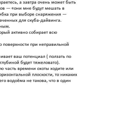
раетесь, а завтра очень может быть
ков — «они мне будут мешать в
шибка при выборе снаряжения —
аченных для скуба-дайвинга.
чным.
торый активно собирает всю
по поверхности при неправильной
ивает ваш потенциал ( ползать по
глубиной будет тяжеловато).
ю часть времени охоты ходите или
горизонтальной плоскости, то никаких
го водоёма не такова, что в один