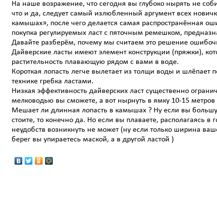
На наше возражение, что сегодня вы глубоко нырять не соби
что и да, следует самый излюбленный аргумент всех нович
камышах», после чего делается самая распространённая о
покупка регулируемых ласт с пяточным ремешком, предназн
Давайте разберём, почему мы считаем это решение ошибо
Дайверские ласты имеют элемент конструкции (пряжки), ко
растительность плавающую рядом с вами в воде.
Короткая лопасть легче вылетает из толщи воды и шлёпает 
технике гребка ластами.
Низкая эффективность дайверских ласт существенно огранич
мелководью вы сможете, а вот нырнуть в ямку 10-15 метров 
Мешает ли длинная лопасть в камышах ? Ну если вы большу
стоите, то конечно да. Но если вы плаваете, располагаясь в 
неудобств возникнуть не может (ну если только ширина ваше
берег вы упираетесь маской, а в другой ластой )