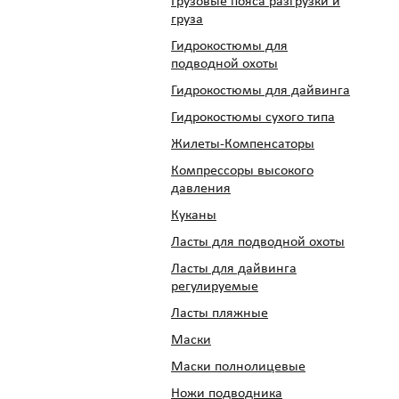
Грузовые пояса разгрузки и
груза
Гидрокостюмы для
подводной охоты
Гидрокостюмы для дайвинга
Гидрокостюмы сухого типа
Жилеты-Компенсаторы
Компрессоры высокого
давления
Куканы
Ласты для подводной охоты
Ласты для дайвинга
регулируемые
Ласты пляжные
Маски
Маски полнолицевые
Ножи подводника