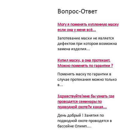
Вопрос-Ответ
Могу я поменять купленную маску
если она у меня всё...
Запотевание маски не является
дефектом при котором возможна
замена изделия...
Купил маску, а она протекает.
Можно поменять по гарантии ?
Поменять маску по гарантии в
случае протекания можно только
в...
Здравствуйте!мне бы узнать где
проводятся семинары по
подводной охоте?и какая...
День добрый ! Занятия по
подводной охоте проводятся в
бассейне Олимп....