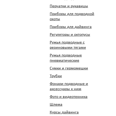
Перчатки и рукавицы
Приборы для подводной
охоты
Приборы для дайвинга
Регуляторы и октопусы
Ружья подводные с
резиновыми тягами
Ружья подводные
пневматические
Сумки и гермомешки
Трубки
Фонари подводные и
аксессуары к ним
Фото и видеотехника
Шлема
Курсы дайвинга