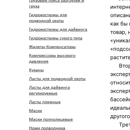
Грузовые пояса разгрузки и
интерн
груза
описан
Гидрокостюмы для
подводной охоты
как бы
Гидрокостюмы для дайвинга
товар,
Гидрокостюмы сухого типа
«уника
Жилеты-Компенсаторы
«подсо
Компрессоры высокого
растит
давления
Второй
Куканы
экспер
Ласты для подводной охоты
относи
Ласты для дайвинга
экспер
регулируемые
бассейн
Ласты пляжные
идеаль
Маски
другого
Маски полнолицевые
Третьи
Ножи подводника