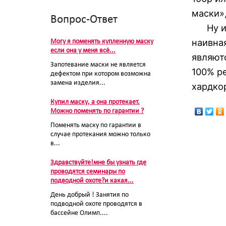
маски»
Вопрос-Ответ
Ну и д
наивна
Могу я поменять купленную маску
если она у меня всё...
являют
Запотевание маски не является
100% р
дефектом при котором возможна
замена изделия...
хардкор.
Купил маску, а она протекает.
Можно поменять по гарантии ?
Поменять маску по гарантии в
случае протекания можно только
в...
Здравствуйте!мне бы узнать где
проводятся семинары по
подводной охоте?и какая...
День добрый ! Занятия по
подводной охоте проводятся в
бассейне Олимп....