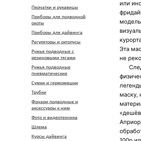
или ин
Перчатки и рукавицы
фридай
Приборы для подводной
модель 
охоты
визуал
Приборы для дайвинга
курорт
Регуляторы и октопусы
Эта ма
Ружья подводные с
не рек
резиновыми тягами
Следую
Ружья подводные
пневматические
физиче
Сумки и гермомешки
легенд
Трубки
маску, 
Фонари подводные и
материа
аксессуары к ним
«дешёв
Фото и видеотехника
Априор
Шлема
обрабо
Курсы дайвинга
100р и