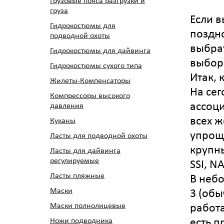
Грузовые пояса разгрузки и
груза
Если в
Гидрокостюмы для
поздно
подводной охоты
выбрат
Гидрокостюмы для дайвинга
выбора
Гидрокостюмы сухого типа
Итак, 
Жилеты-Компенсаторы
На сег
Компрессоры высокого
ассоци
давления
всех 
Куканы
упроще
Ласты для подводной охоты
крупны
Ласты для дайвинга
регулируемые
SSI, N
Ласты пляжные
В небо
Маски
3 (обы
Маски полнолицевые
работ
Ножи подводника
есть п