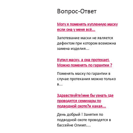
Вопрос-Ответ
Могу я поменять купленную маску
если она у меня всё...
Запотевание маски не является
дефектом при котором возможна
замена изделия...
Купил маску, а она протекает.
Можно поменять по гарантии ?
Поменять маску по гарантии в
случае протекания можно только
в...
Здравствуйте!мне бы узнать где
проводятся семинары по
подводной охоте?и какая...
День добрый ! Занятия по
подводной охоте проводятся в
бассейне Олимп....