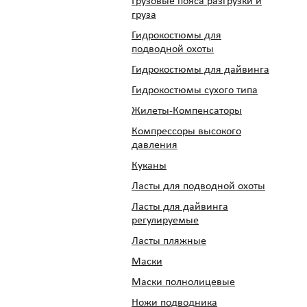
Грузовые пояса разгрузки и
груза
Гидрокостюмы для
подводной охоты
Гидрокостюмы для дайвинга
Гидрокостюмы сухого типа
Жилеты-Компенсаторы
Компрессоры высокого
давления
Куканы
Ласты для подводной охоты
Ласты для дайвинга
регулируемые
Ласты пляжные
Маски
Маски полнолицевые
Ножи подводника