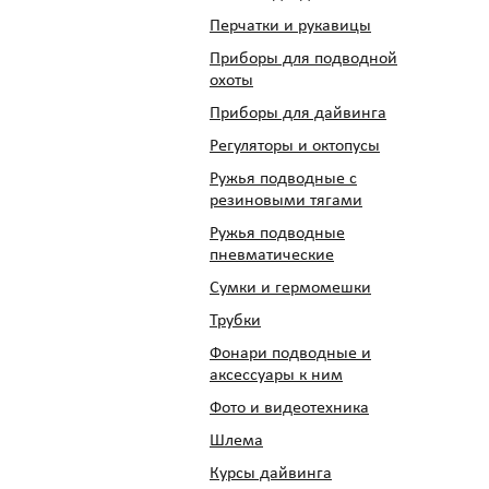
Перчатки и рукавицы
Приборы для подводной
охоты
Приборы для дайвинга
Регуляторы и октопусы
Ружья подводные с
резиновыми тягами
Ружья подводные
пневматические
Сумки и гермомешки
Трубки
Фонари подводные и
аксессуары к ним
Фото и видеотехника
Шлема
Курсы дайвинга