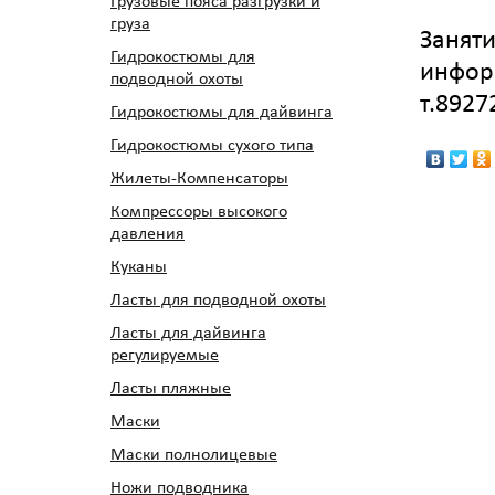
Грузовые пояса разгрузки и
груза
Заняти
Гидрокостюмы для
инфор
подводной охоты
т.8927
Гидрокостюмы для дайвинга
Гидрокостюмы сухого типа
Жилеты-Компенсаторы
Компрессоры высокого
давления
Куканы
Ласты для подводной охоты
Ласты для дайвинга
регулируемые
Ласты пляжные
Маски
Маски полнолицевые
Ножи подводника