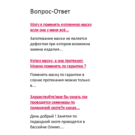
Вопрос-Ответ
Могу я поменять купленную маску
если она у меня всё...
Запотевание маски не является
дефектом при котором возможна
замена изделия...
Купил маску, а она протекает.
Можно поменять по гарантии ?
Поменять маску по гарантии в
случае протекания можно только
в...
Здравствуйте!мне бы узнать где
проводятся семинары по
подводной охоте?и какая...
День добрый ! Занятия по
подводной охоте проводятся в
бассейне Олимп....